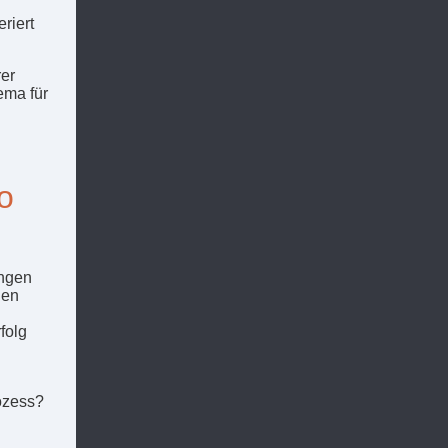
riert
rer
ema für
o
ungen
den
folg
ozess?