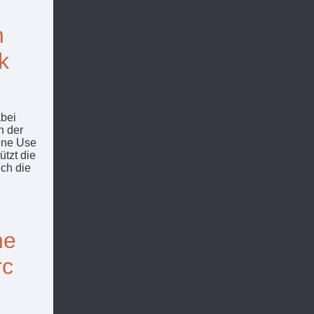
h
k
abei
n der
dene Use
ützt die
uch die
ne
rc