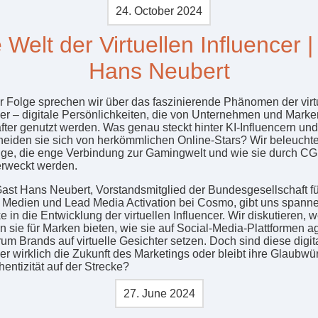
24. October 2024
 Welt der Virtuellen Influencer |
Hans Neubert
er Folge sprechen wir über das faszinierende Phänomen der virt
cer – digitale Persönlichkeiten, die von Unternehmen und Marke
fter genutzt werden. Was genau steckt hinter KI-Influencern un
heiden sie sich von herkömmlichen Online-Stars? Wir beleuchte
ge, die enge Verbindung zur Gamingwelt und wie sie durch CG
rweckt werden.
ast Hans Neubert, Vorstandsmitglied der Bundesgesellschaft fü
e Medien und Lead Media Activation bei Cosmo, gibt uns spann
e in die Entwicklung der virtuellen Influencer. Wir diskutieren, 
 sie für Marken bieten, wie sie auf Social-Media-Plattformen a
um Brands auf virtuelle Gesichter setzen. Doch sind diese digit
er wirklich die Zukunft des Marketings oder bleibt ihre Glaubwür
entizität auf der Strecke?
27. June 2024