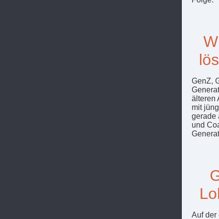
Wi
lö
GenZ, G
Generat
älteren
mit jün
gerade 
und Coa
Generat
G
Lo
Auf der