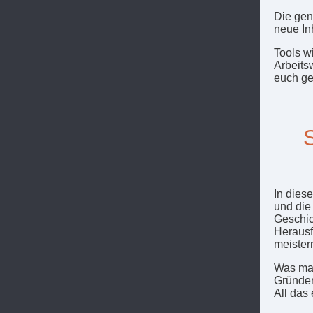
Die gene
neue Inh
Tools w
Arbeits
euch ge
In dies
und die
Geschic
Herausf
meister
Was mac
Gründer
All das