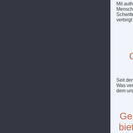
Mit aut
Mensche
Schwitte
verbirg
Seit de
Was ve
dem urs
Gen
bie