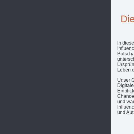
Die
In dies
Influen
Botscha
untersc
Ursprün
Leben e
Unser G
Digital
Einblick
Chancen
und war
Influenc
und Auth