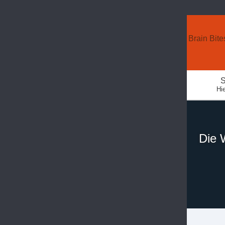
Brain Bite
S
Hie
Die 