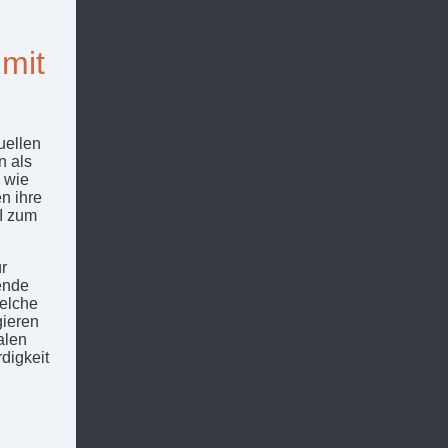
 mit
uellen
n als
d wie
n ihre
I zum
r
ende
welche
gieren
alen
digkeit