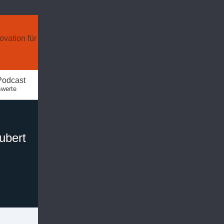
ovation für
Podcast
swerte
ubert