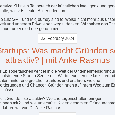
rative KI ist ein Teilbereich der künstlichen Intelligenz und gene
alte, wie z.B. Texte, Bilder oder Ton.
ie ChatGPT und Midjourney sind teilweise nicht mehr aus unse
welt und unserem Privatleben wegzudenken. Wir haben das Th
nauer unter die Lupe genommen.
22. February 2024
Startups: Was macht Gründen s
attraktiv? | mit Anke Rasmus
er Episode tauchen wir tief in die Welt der Unternehmensgründ
 pulsierende Startup-Szene ein. Wir beleuchten die faszinieren
hten hinter erfolgreichen Startups und erfahren, welche
orderungen und Chancen Gründer:innen auf ihrem Weg zum Er
n müssen.
ht Gründen so attraktiv? Welche Eigenschaften bringen
:innen mit? Und wie unterstützt KI den gesamten Gründungspr
 erfahren wir von Dr. Anke Rasmus.