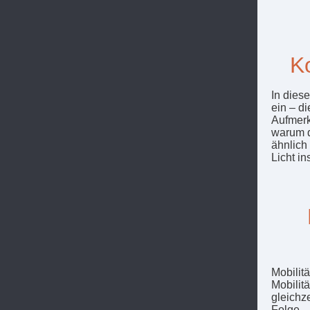
K
In dies
ein – di
Aufmerk
warum da
ähnlich
Licht in
Mobilit
Mobilit
gleichz
Folge.