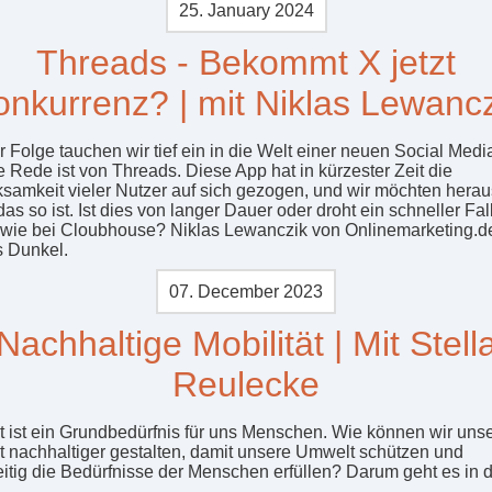
25. January 2024
Threads - Bekommt X jetzt
onkurrenz? | mit Niklas Lewancz
er Folge tauchen wir tief ein in die Welt einer neuen Social Med
e Rede ist von Threads. Diese App hat in kürzester Zeit die
samkeit vieler Nutzer auf sich gezogen, und wir möchten herau
s so ist. Ist dies von langer Dauer oder droht ein schneller Fal
 wie bei Cloubhouse? Niklas Lewanczik von Onlinemarketing.de
s Dunkel.
07. December 2023
Nachhaltige Mobilität | Mit Stell
Reulecke
ät ist ein Grundbedürfnis für uns Menschen. Wie können wir uns
ät nachhaltiger gestalten, damit unsere Umwelt schützen und
eitig die Bedürfnisse der Menschen erfüllen? Darum geht es in d