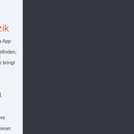
ik
ia App
sfinden,
l
 bringt
a
ere
ieser