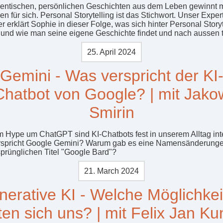
hentischen, persönlichen Geschichten aus dem Leben gewinnt
n für sich. Personal Storytelling ist das Stichwort. Unser Expe
r erklärt Sophie in dieser Folge, was sich hinter Personal Storyt
t und wie man seine eigene Geschichte findet und nach aussen t
25. April 2024
Gemini - Was verspricht der KI
Chatbot von Google? | mit Jako
Smirin
m Hype um ChatGPT sind KI-Chatbots fest in unserem Alltag inte
rspricht Google Gemini? Warum gab es eine Namensänderung
prünglichen Titel "Google Bard"?
21. March 2024
erative KI - Welche Möglichke
ten sich uns? | mit Felix Jan Ku