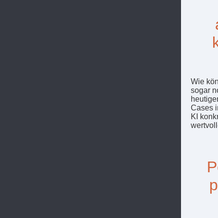
Wie kön
sogar n
heutige
Cases i
KI konk
wertvol
P
p