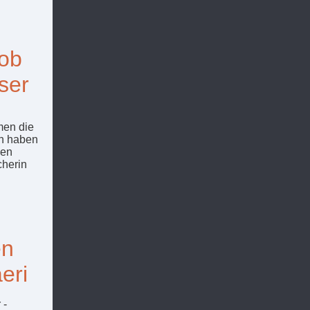
Job
ser
men die
ch haben
sen
cherin
en
eri
 -