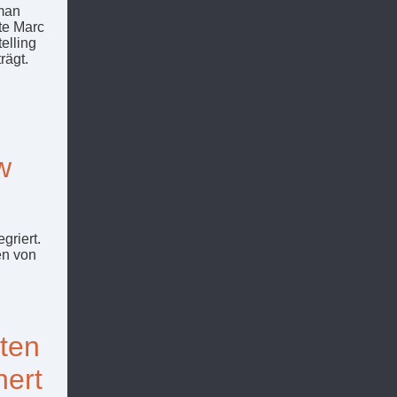
 man
rte Marc
elling
rägt.
-
w
griert.
en von
iten
nert