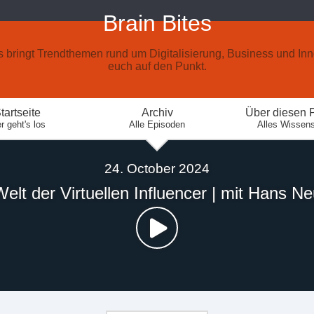
Brain Bites
s bringt Trendthemen rund um Digitalisierung, Business und Inn
euch auf den Punkt.
tartseite
Archiv
Über diesen 
r geht's los
Alle Episoden
Alles Wissen
24. October 2024
Welt der Virtuellen Influencer | mit Hans Ne